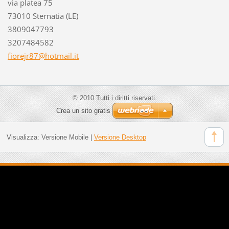
via platea 75
73010 Sternatia (LE)
3809047793
3207484582
fiorejr8
7@hotmai
l.it
© 2010 Tutti i diritti riservati.
Crea un sito gratis
Visualizza:
Versione Mobile
|
Versione Desktop